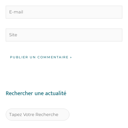
E-
mail
Site
Rechercher une actualité
R
E
C
H
E