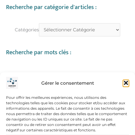
Recherche par catégorie d'articles :
R
C
H
Catégories
E
R
Recherche par mots clés :
bureautique
astuces
canva
Gérer le consentement
formation excel
digitalisation de la relation client
e5b
Pour offrir les meilleures expériences, nous utilisons des
technologies telles que les cookies pour stocker et/ou accéder aux
mise en page
traitement de texte
informations des appareils. Le fait de consentir à ces technologies
nous permettra de traiter des données telles que le comportement
de navigation ou les ID uniques sur ce site. Le fait de ne pas
consentir ou de retirer son consentement peut avoir un effet
négatif sur certaines caractéristiques et fonctions.